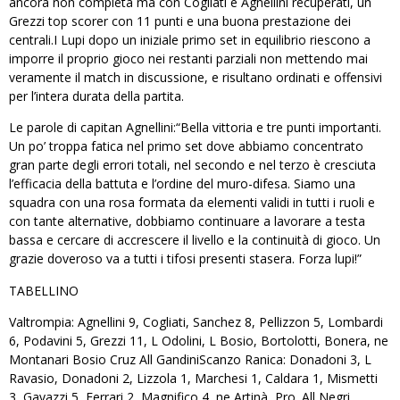
ancora non completa ma con Cogliati e Agnellini recuperati, un
Grezzi top scorer con 11 punti e una buona prestazione dei
centrali.I Lupi dopo un iniziale primo set in equilibrio riescono a
imporre il proprio gioco nei restanti parziali non mettendo mai
veramente il match in discussione, e risultano ordinati e offensivi
per l’intera durata della partita.
Le parole di capitan Agnellini:“Bella vittoria e tre punti importanti.
Un po’ troppa fatica nel primo set dove abbiamo concentrato
gran parte degli errori totali, nel secondo e nel terzo è cresciuta
l’efficacia della battuta e l’ordine del muro-difesa. Siamo una
squadra con una rosa formata da elementi validi in tutti i ruoli e
con tante alternative, dobbiamo continuare a lavorare a testa
bassa e cercare di accrescere il livello e la continuità di gioco. Un
grazie doveroso va a tutti i tifosi presenti stasera. Forza lupi!”
TABELLINO
Valtrompia: Agnellini 9, Cogliati, Sanchez 8, Pellizzon 5, Lombardi
6, Podavini 5, Grezzi 11, L Odolini, L Bosio, Bortolotti, Bonera, ne
Montanari Bosio Cruz All GandiniScanzo Ranica: Donadoni 3, L
Ravasio, Donadoni 2, Lizzola 1, Marchesi 1, Caldara 1, Mismetti
3, Gavazzi 5, Ferrari 2, Magnifico 4, ne Artinà, Pro. All Negri