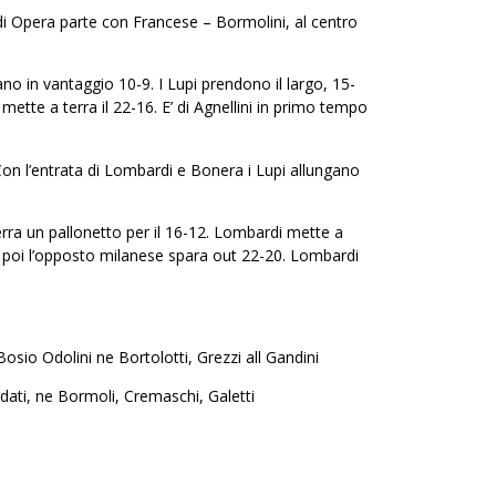
à di Opera parte con Francese – Bormolini, al centro
ano in vantaggio 10-9. I Lupi prendono il largo, 15-
mette a terra il 22-16. E’ di Agnellini in primo tempo
on l’entrata di Lombardi e Bonera i Lupi allungano
erra un pallonetto per il 16-12. Lombardi mette a
, poi l’opposto milanese spara out 22-20. Lombardi
osio Odolini ne Bortolotti, Grezzi all Gandini
ldati, ne Bormoli, Cremaschi, Galetti