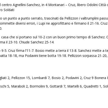
al centro Agnellini-Sanchez, in 4 Montanari – Cruz, libero Odolini Citt
ro Soldati
no un punto a punto serrato, trascinati da Pellizzon i valtrumplini pass
ommette diversi errori, i Lupi ne approfittano e firmano il 21-16. Cruz 
0.
di casa che si portano sul 10-2 con un buon primo tempo di Sanchez. C
firma il 23-10. Chiude Sanchez 25-14.
 9-5. Cruz firma l’11-7. Bosio mette a terra il 13-8. Sanchez mette a t
mpatta 18-18, ma Podavini tiene botta 19-18. Pellizzon sorpassa 21-20
liati 2, Pellizzon 15, Lombardi 7, Bosio 2, Podavini 2, Cruz 9 Bonera B
schi 5, Maraboli 2, Bormolini 9, Gottardi 7, Martelli 6, Quadretti 1, So