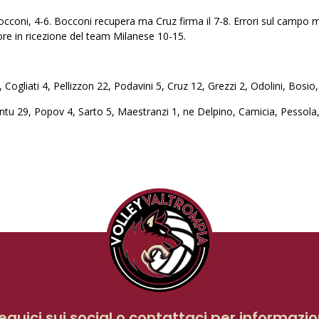
i Bocconi, 4-6. Bocconi recupera ma Cruz firma il 7-8. Errori sul cam
rore in ricezione del team Milanese 10-15.
gliati 4, Pellizzon 22, Podavini 5, Cruz 12, Grezzi 2, Odolini, Bosio,
tu 29, Popov 4, Sarto 5, Maestranzi 1, ne Delpino, Camicia, Pessola, 
eguici sui social o contattaci per informazio