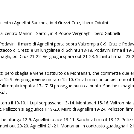
 centro Agnellini-Sanchez, in 4 Grezzi-Cruz, libero Odolini
l centro Mancini- Sarto , in 4 Popov-Vergnaghi libero Gabrielli
davini. Il muro di Agnellini porta sopra Valtrompia 8-9. Cruz e Podavi
ttacco di Grezzi e un lungolinea di Schintu 18-18. Podavini firma il 19
hi, poi Cruz 21-22. Vergnaghi spara out 21-23. Schintu firma il 23-23.
zzi però sbaglia e viene sostituito da Montanari, che commette due err
zi 15-9. Vergnaghi viene murato 15-10. Cruz firma con un bel muro il 1
Valtrompia impatta 17-17. Si prosegue punto a punto. Sanchez sbaglia 
-21.
 terra il 10-10. I Lupi sorpassano 13-14. Montanari 15-16. Valtrompia 
2. Pellizzon si aggiudica il 19-23. Muro di Agnellini 19-24. Pellizzon firm
che allunga 12-9. Agnellini fa ace 13-11. Sanchez firma il 13-12. Pelli
mani out 20-20. Agnellini 21-21. Montanari in contrasto guadagna il 21-