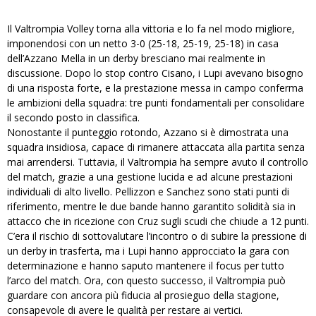
Il Valtrompia Volley torna alla vittoria e lo fa nel modo migliore,
imponendosi con un netto 3-0 (25-18, 25-19, 25-18) in casa
dell’Azzano Mella in un derby bresciano mai realmente in
discussione. Dopo lo stop contro Cisano, i Lupi avevano bisogno
di una risposta forte, e la prestazione messa in campo conferma
le ambizioni della squadra: tre punti fondamentali per consolidare
il secondo posto in classifica.
Nonostante il punteggio rotondo, Azzano si è dimostrata una
squadra insidiosa, capace di rimanere attaccata alla partita senza
mai arrendersi. Tuttavia, il Valtrompia ha sempre avuto il controllo
del match, grazie a una gestione lucida e ad alcune prestazioni
individuali di alto livello. Pellizzon e Sanchez sono stati punti di
riferimento, mentre le due bande hanno garantito solidità sia in
attacco che in ricezione con Cruz sugli scudi che chiude a 12 punti.
C’era il rischio di sottovalutare l’incontro o di subire la pressione di
un derby in trasferta, ma i Lupi hanno approcciato la gara con
determinazione e hanno saputo mantenere il focus per tutto
l’arco del match. Ora, con questo successo, il Valtrompia può
guardare con ancora più fiducia al prosieguo della stagione,
consapevole di avere le qualità per restare ai vertici.