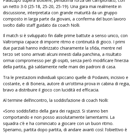
PalaLupo supera Boltiere, penultima forza del campionato, con
un netto 3-0 (25-18, 25-20, 25-19). Una gara mai realmente in
discussione, interpretata con grande maturità da un gruppo
composto in larga parte da giovani, a conferma del buon lavoro
svolto dallo staff guidato da coach Nolli.
Il match si è sviluppato fin dalle prime battute a senso unico, con
Valtrompia capace di imporre ritmo e continuità di gioco. I primi
due parziali hanno indirizzato chiaramente la sfida, mentre nel
terzo set sono arrivati alcuni innesti dalla panchina, a risultato
ormai compromesso per gli ospiti, senza però modificare l’inerzia
della partita, già saldamente nelle mani dei padroni di casa.
Tra le prestazioni individuali spiccano quelle di Podavini, incisivo e
costante, e di Bonera, autore di un’ottima prova in cabina di regia,
bravo a distribuire il gioco con lucidità ed efficacia.
Al termine dell’incontro, la soddisfazione di coach Nolli:
«Sono soddisfatto della gara dei ragazzi. Si stanno ben
comportando e non posso assolutamente lamentarmi. La
squadra c’è e ha cominciato a giocare con un buon ritmo.
Speriamo, partita dopo partita, di andare avanti così: l’obiettivo è