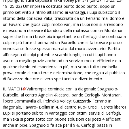
impongono sulla capolista Yaka Volley per 3-1 (29-27, 15-25, 25-
18, 25-22) Un’ impresa costruita punto dopo punto, dopo un
primo set vinto a ritmo altissimo ai vantaggi, i Lupi subiscono il
ritorno della coriacea Yaka, trascinata da un Ferrario mai domo e
un Favaro che gioca colpi molto vari, ma i Lupi non si arrendono
e riescono a ritrovare il bandolo della matassa con un Montanari
super che firma i break più importanti e un Cerfogli che continua a
colpire più forte di prima ed un Burbello che si fa trovare pronto
nonostante fosse spesso marcato dal muro avversario. Partita
all’insegna di colpi potenti e scambi lunghi, in cui i Lupi hanno
avuto la meglio grazie anche ad un servizio molto efficiente e a
qualche rischio ed esperienza in più, ma soprattutto une bella
prova corale di carattere e determinazione, che regala al pubblico
di Bovezzo due ore di vero spettacolo e divertimento.
IL MATCH
Valtrompia comincia con la diagonale Spagnuolo-
Burbello, al centro Agnellini-Riccardi, bande Cerfogli- Montanari,
libero Sommavilla all. PeliYaka Volley: Guizzardi- Ferrario in
diagonale, Favaro- Bollini in 4, al centro Ruo- Croci , Caretti liberoI
Lupi si portano subito in vantaggio con ottimi servizi di Cerfogli,
ma Yaka si porta sotto con buone soluzioni dei posti 4 efficienti
anche in pipe. Spagnuolo fa ace per il 9-6. Cerfogli passa in