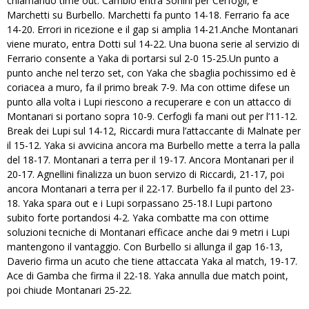
chiamando time out. Cambio entra Sorlini per Cerfogli, e
Marchetti su Burbello. Marchetti fa punto 14-18. Ferrario fa ace
14-20. Errori in ricezione e il gap si amplia 14-21.Anche Montanari
viene murato, entra Dotti sul 14-22. Una buona serie al servizio di
Ferrario consente a Yaka di portarsi sul 2-0 15-25.Un punto a
punto anche nel terzo set, con Yaka che sbaglia pochissimo ed è
coriacea a muro, fa il primo break 7-9. Ma con ottime difese un
punto alla volta i Lupi riescono a recuperare e con un attacco di
Montanari si portano sopra 10-9. Cerfogli fa mani out per l’11-12.
Break dei Lupi sul 14-12, Riccardi mura l’attaccante di Malnate per
il 15-12. Yaka si avvicina ancora ma Burbello mette a terra la palla
del 18-17. Montanari a terra per il 19-17. Ancora Montanari per il
20-17. Agnellini finalizza un buon servizo di Riccardi, 21-17, poi
ancora Montanari a terra per il 22-17. Burbello fa il punto del 23-
18. Yaka spara out e i Lupi sorpassano 25-18.I Lupi partono
subito forte portandosi 4-2. Yaka combatte ma con ottime
soluzioni tecniche di Montanari efficace anche dai 9 metri i Lupi
mantengono il vantaggio. Con Burbello si allunga il gap 16-13,
Daverio firma un acuto che tiene attaccata Yaka al match, 19-17.
Ace di Gamba che firma il 22-18. Yaka annulla due match point,
poi chiude Montanari 25-22.