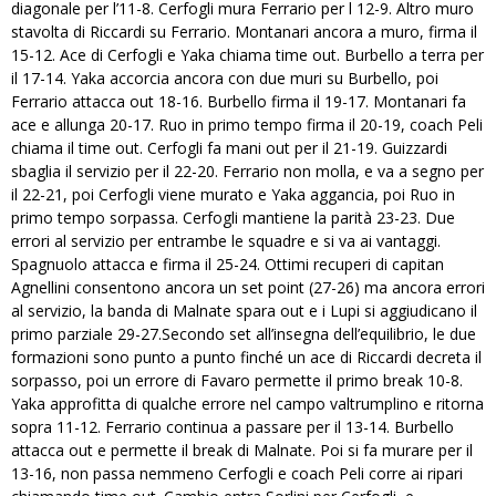
diagonale per l’11-8. Cerfogli mura Ferrario per l 12-9. Altro muro
stavolta di Riccardi su Ferrario. Montanari ancora a muro, firma il
15-12. Ace di Cerfogli e Yaka chiama time out. Burbello a terra per
il 17-14. Yaka accorcia ancora con due muri su Burbello, poi
Ferrario attacca out 18-16. Burbello firma il 19-17. Montanari fa
ace e allunga 20-17. Ruo in primo tempo firma il 20-19, coach Peli
chiama il time out. Cerfogli fa mani out per il 21-19. Guizzardi
sbaglia il servizio per il 22-20. Ferrario non molla, e va a segno per
il 22-21, poi Cerfogli viene murato e Yaka aggancia, poi Ruo in
primo tempo sorpassa. Cerfogli mantiene la parità 23-23. Due
errori al servizio per entrambe le squadre e si va ai vantaggi.
Spagnuolo attacca e firma il 25-24. Ottimi recuperi di capitan
Agnellini consentono ancora un set point (27-26) ma ancora errori
al servizio, la banda di Malnate spara out e i Lupi si aggiudicano il
primo parziale 29-27.Secondo set all’insegna dell’equilibrio, le due
formazioni sono punto a punto finché un ace di Riccardi decreta il
sorpasso, poi un errore di Favaro permette il primo break 10-8.
Yaka approfitta di qualche errore nel campo valtrumplino e ritorna
sopra 11-12. Ferrario continua a passare per il 13-14. Burbello
attacca out e permette il break di Malnate. Poi si fa murare per il
13-16, non passa nemmeno Cerfogli e coach Peli corre ai ripari