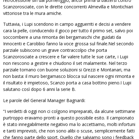
retrocessione sin dal pomeriggio, ancor prima di battersi contro
Scanzorosciate, con le dirette concorrenti Almevilla e Montichiari
vittoriose tra le mura amiche.
Tuttavia, i Lupi scendono in campo agguerriti e decisi a vendere
cara la pelle, conducendo il gioco per tutto il primo set, salvo poi
soccombere a una rimonta dei bergamaschi che guidati da
Innocenti e Carobbio fanno la voce grossa sul finale.Nel secondo
parziale subiscono un grave contraccolpo che porta
Scanzorosciate a crescere e far valere tutte le sue carte, i Lupi
non riescono a gestire e chiudono il set malamente. Nel terzo
parziale tornano con buone soluzioni si Grezzi e Montanari, ma
non basta: il muro bergamasco blocca sul nascere ogni rimonta e
il risultato è impietoso, Scanzo porta a casa bottino pieno.I Lupi
salutano così dopo 6 anni la serie B.
Le parole del General Manager Bagnardi:
“I verdetti di oggi non ci colgono impreparati, da alcune settimane
purtroppo eravamo pronti a questo possibile esito. Il campionato
è stato innegabilmente negativo ma lo accettiamo, molti infortuni
e tanti imprevisti, che non sono alibi o scuse, semplicemente fatti
che fanno parte dello sport. Quello che salviamo sono i feedback