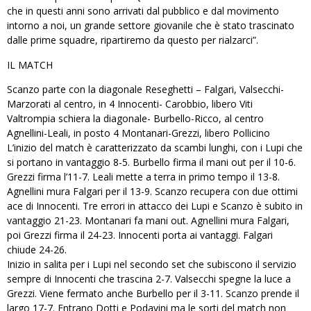
che in questi anni sono arrivati dal pubblico e dal movimento
intorno a noi, un grande settore giovanile che è stato trascinato
dalle prime squadre, ripartiremo da questo per rialzarci”.
IL MATCH
Scanzo parte con la diagonale Reseghetti – Falgari, Valsecchi-
Marzorati al centro, in 4 Innocenti- Carobbio, libero Viti
Valtrompia schiera la diagonale- Burbello-Ricco, al centro
Agnellini-Leali, in posto 4 Montanari-Grezzi, libero Pollicino
L’inizio del match è caratterizzato da scambi lunghi, con i Lupi che
si portano in vantaggio 8-5. Burbello firma il mani out per il 10-6.
Grezzi firma l’11-7. Leali mette a terra in primo tempo il 13-8.
Agnellini mura Falgari per il 13-9. Scanzo recupera con due ottimi
ace di Innocenti. Tre errori in attacco dei Lupi e Scanzo è subito in
vantaggio 21-23. Montanari fa mani out. Agnellini mura Falgari,
poi Grezzi firma il 24-23. Innocenti porta ai vantaggi. Falgari
chiude 24-26.
Inizio in salita per i Lupi nel secondo set che subiscono il servizio
sempre di Innocenti che trascina 2-7. Valsecchi spegne la luce a
Grezzi. Viene fermato anche Burbello per il 3-11. Scanzo prende il
largo 17-7. Entrano Dotti e Podavini ma le sorti del match non