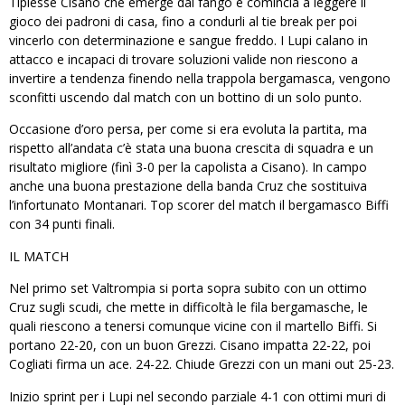
Tipiesse Cisano che emerge dal fango e comincia a leggere il
gioco dei padroni di casa, fino a condurli al tie break per poi
vincerlo con determinazione e sangue freddo. I Lupi calano in
attacco e incapaci di trovare soluzioni valide non riescono a
invertire a tendenza finendo nella trappola bergamasca, vengono
sconfitti uscendo dal match con un bottino di un solo punto.
Occasione d’oro persa, per come si era evoluta la partita, ma
rispetto all’andata c’è stata una buona crescita di squadra e un
risultato migliore (finì 3-0 per la capolista a Cisano). In campo
anche una buona prestazione della banda Cruz che sostituiva
l’infortunato Montanari. Top scorer del match il bergamasco Biffi
con 34 punti finali.
IL MATCH
Nel primo set Valtrompia si porta sopra subito con un ottimo
Cruz sugli scudi, che mette in difficoltà le fila bergamasche, le
quali riescono a tenersi comunque vicine con il martello Biffi. Si
portano 22-20, con un buon Grezzi. Cisano impatta 22-22, poi
Cogliati firma un ace. 24-22. Chiude Grezzi con un mani out 25-23.
Inizio sprint per i Lupi nel secondo parziale 4-1 con ottimi muri di