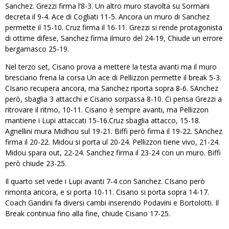
Sanchez. Grezzi firma l’8-3. Un altro muro stavolta su Sormani
decreta il 9-4. Ace di Cogliati 11-5. Ancora un muro di Sanchez
permette il 15-10. Cruz firma il 16-11. Grezzi si rende protagonista
di ottime difese, Sanchez firma ilmuro del 24-19, Chiude un errore
bergamasco 25-19.
Nel terzo set, Cisano prova a mettere la testa avanti ma il muro
bresciano frena la corsa Un ace di Pellizzon permette il break 5-3.
CIsano recupera ancora, ma Sanchez riporta sopra 8-6. SAnchez
però, sbaglia 3 attacchi e Cisano sorpassa 8-10. Ci pensa Grezzi a
ritrovare il ritmo, 10-11. Cisano è sempre avanti, ma Pellizzon
mantiene i Lupi attaccati 15-16.Cruz sbaglia attacco, 15-18.
Agnellini mura Midhou sul 19-21. Biffi però firma il 19-22. SAnchez
firma il 20-22. Midou si porta ul 20-24. Pellizzon tiene vivo, 21-24.
Midou spara out, 22-24. Sanchez firma il 23-24 con un muro. Biffi
però chiude 23-25.
Il quarto set vede i Lupi avanti 7-4 con Sanchez. CIsano però
rimonta ancora, e si porta 10-11. Cisano si porta sopra 14-17.
Coach Gandini fa diversi cambi inserendo Podavini e Bortolotti. Il
Break continua fino alla fine, chiude Cisano 17-25.