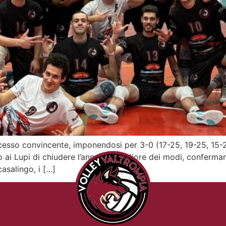
ccesso convincente, imponendosi per 3-0 (17-25, 19-25, 15-2
 ai Lupi di chiudere l’anno nel migliore dei modi, conferm
casalingo, i […]