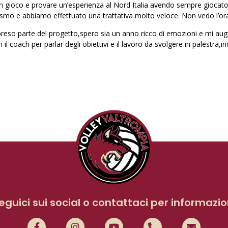
in gioco e provare un’esperienza al Nord Italia avendo sempre giocato
smo e abbiamo effettuato una trattativa molto veloce. Non vedo l’ora d
 preso parte del progetto,spero sia un anno ricco di emozioni e mi augur
 coach per parlar degli obiettivi e il lavoro da svolgere in palestra,in
eguici sui social o contattaci per informazio