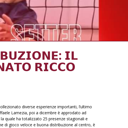
𝗕𝗨𝗭𝗜𝗢𝗡𝗘: 𝗜𝗟
𝗡𝗔𝗧𝗢 𝗥𝗜𝗖𝗖𝗢
llezionato diverse esperienze importanti, l’ultimo
affaele Lamezia, poi a dicembre è approdato ad
a quale ha totalizzato 25 presenze stagionali e
he di gioco veloce e buona distribuzione al centro, è