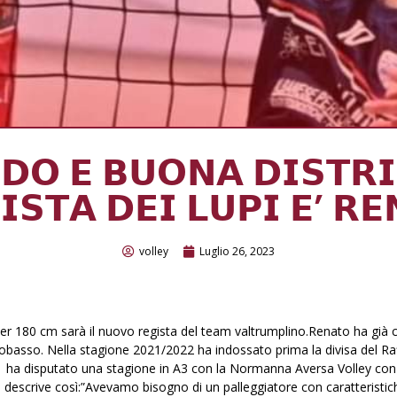
𝗗𝗢 𝗘 𝗕𝗨𝗢𝗡𝗔 𝗗𝗜𝗦𝗧𝗥𝗜
𝗦𝗧𝗔 𝗗𝗘𝗜 𝗟𝗨𝗣𝗜 𝗘’ 𝗥𝗘
volley
Luglio 26, 2023
er 180 cm sarà il nuovo regista del team valtrumplino.Renato ha già co
basso. Nella stagione 2021/2022 ha indossato prima la divisa del R
 ha disputato una stagione in A3 con la Normanna Aversa Volley con l
lo descrive così:”Avevamo bisogno di un palleggiatore con caratteristic