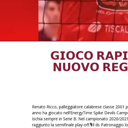
𝗚𝗜𝗢𝗖𝗢 𝗥𝗔𝗣𝗜
𝗡𝗨𝗢𝗩𝗢 𝗥𝗘𝗚
Renato Ricco, palleggiatore calabrese classe 2001 p
anno ha giocato nell’EnergyTime Spike Devils Campo
Ischia sempre in Serie B. Nel campionato 2020/2021
raggiunto la semifinale play-off.🎙Il ds Patronaggio 