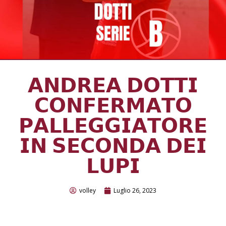
𝗔𝗡𝗗𝗥𝗘𝗔 𝗗𝗢𝗧𝗧𝗜
𝗖𝗢𝗡𝗙𝗘𝗥𝗠𝗔𝗧𝗢
𝗣𝗔𝗟𝗟𝗘𝗚𝗚𝗜𝗔𝗧𝗢𝗥𝗘
𝗜𝗡 𝗦𝗘𝗖𝗢𝗡𝗗𝗔 𝗗𝗘𝗜
𝗟𝗨𝗣𝗜
volley
Luglio 26, 2023