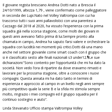
Il giovane regista bresciano Andrea Dotti nato a Brescia il
24/10/1999, altezza 1,79 , viene confermato come palleggiatore
in seconda dei Lupi.Nato nel Volley Valtrompia con cui ha
trascorso tutti i suoi anni pallavolistici con una parentesi a
Cazzago dal 2018 al 2020, ha vissuto l’esperienza con la prima
squadra già nella scorsa stagione, come molti dei giovani in
questi anni avevano fatto prima di lui.Sempre pronto alla
chiamata in campo, Andrea ha saputo farsi valere e orchestrare la
squadra con lucidità nei momenti più critici.Dotti dà una mano
anche nel settore giovanile come smart coach con il gruppo che
si è classificato sesto alle finali nazionali s3 under12.🎙Le sue
dichiarazioni:”Sono contento per l’opportunità che mi ha dato la
società. Non vedo l’ora di ripartire da dove eravamo rimasti e
lavorare per la prossima stagione, oltre a conoscere i nuovi
compagni. Questa annata mi ha dato tanto in termini di
esperienza e approccio al campo in un livello negli anni sempre
più competitivo quale la serie B e la sfida mi stimola sempre
molto, ringrazio i miei compagni ed il gruppo squadra per il
continuo sostegno e aiuto”.
Linda Stevanato Ufficio stampa Valtrompia Volley